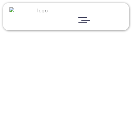
Startseite
Über Uns
Projekte
Bauwerk-Welt
Karriere
FAQ
Aktuelles
Baustellenupdate