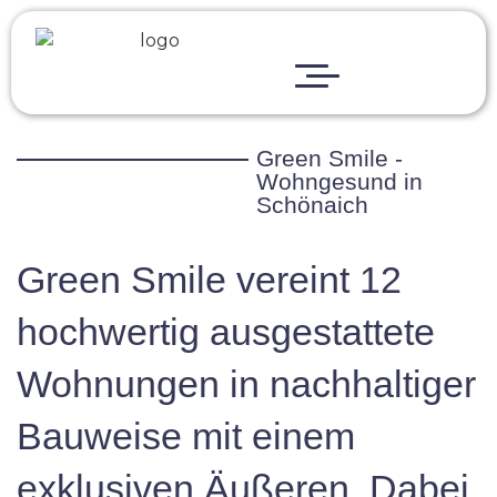
Startseite
Über Uns
Projekte
Green Smile -
Wohngesund in
Bauwerk-Welt
Schönaich
Karriere
Green Smile vereint 12
FAQ
hochwertig ausgestattete
Aktuelles
Wohnungen in nachhaltiger
Baustellenupdate
Bauweise mit einem
exklusiven Äußeren. Dabei