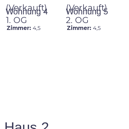
(Verkauft)
(Verkauft)
Wohnung 4
Wohnung 5
1. OG
2. OG
Zimmer:
4,5
Zimmer:
4,5
Haus 2