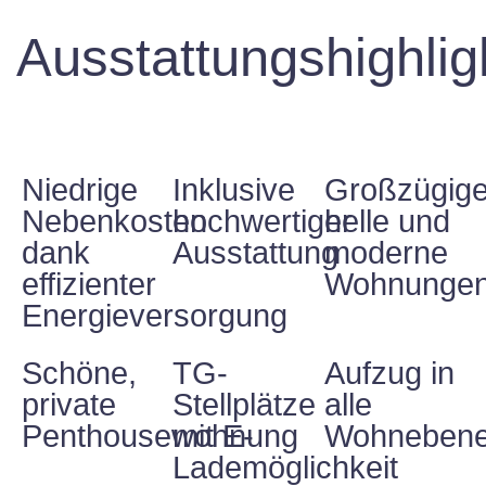
Ausstattungshighlig
Niedrige
Inklusive
Großzügige
Nebenkosten
hochwertiger
helle und
dank
Ausstattung
moderne
effizienter
Wohnunge
Energieversorgung
Schöne,
TG-
Aufzug in
private
Stellplätze
alle
Penthousewohnung
mit E-
Wohneben
Lademöglichkeit