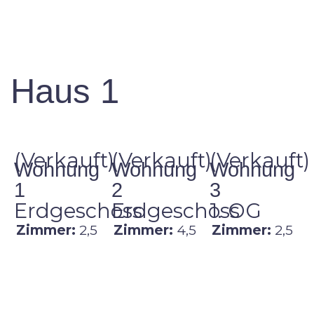
Haus 1
(Verkauft)
(Verkauft)
(Verkauft)
Wohnung
Wohnung
Wohnung
1
2
3
Erdgeschoss
Erdgeschoss
1. OG
Zimmer:
2,5
Zimmer:
4,5
Zimmer:
2,5