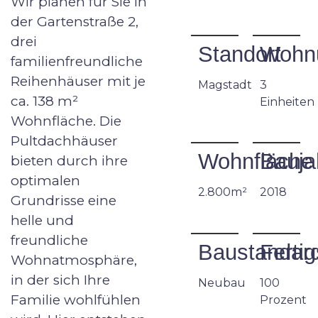
Wir planen für Sie in
der Gartenstraße 2,
drei
Standort
Wohn
familienfreundliche
Reihenhäuser mit je
Magstadt
3
ca. 138 m²
Einheiten
Wohnfläche. Die
Pultdachhäuser
Wohnfläche
Bauja
bieten durch ihre
optimalen
2.800m²
2018
Grundrisse eine
helle und
freundliche
Baustandar
Fertig
Wohnatmosphäre,
in der sich Ihre
Neubau
100
Familie wohlfühlen
Prozent