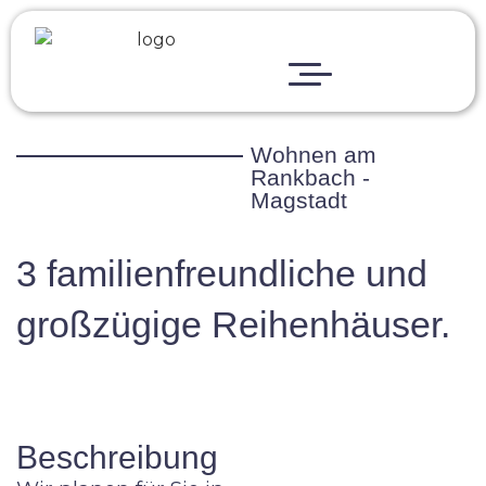
Startseite
Über Uns
Projekte
Wohnen am
Rankbach -
Bauwerk-Welt
Magstadt
Karriere
3 familienfreundliche und
FAQ
großzügige Reihenhäuser.
Aktuelles
Baustellenupdate
Beschreibung